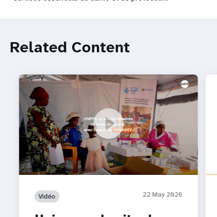
Related Content
𝗨𝘃𝗶𝗿𝗮, 𝘀𝘂𝗿 𝗹𝗲 𝘀𝗶𝘁𝗲 𝗱𝗲𝘀 𝗱é𝗽𝗹𝗮𝗰é𝘀 𝗱𝗲 𝗞𝗮𝘀𝗲𝗻𝗴𝗮
: 𝗹𝗲𝘀 𝘃𝗶𝗲𝘀 𝘀𝗼𝗻𝘁 𝘀𝗮𝘂𝘃é𝗲𝘀 𝗲𝘁 𝗹𝗮 𝗱𝗶𝗴𝗻𝗶𝘁é
𝗿𝗲𝘀𝘁𝗮𝘂𝗿é𝗲
22 May 2026
Vidéo