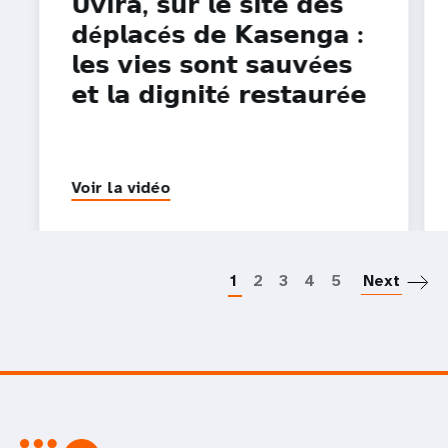
𝗨𝘃𝗶𝗿𝗮, 𝘀𝘂𝗿 𝗹𝗲 𝘀𝗶𝘁𝗲 𝗱𝗲𝘀
𝗱é𝗽𝗹𝗮𝗰é𝘀 𝗱𝗲 𝗞𝗮𝘀𝗲𝗻𝗴𝗮 :
𝗹𝗲𝘀 𝘃𝗶𝗲𝘀 𝘀𝗼𝗻𝘁 𝘀𝗮𝘂𝘃é𝗲𝘀
𝗲𝘁 𝗹𝗮 𝗱𝗶𝗴𝗻𝗶𝘁é 𝗿𝗲𝘀𝘁𝗮𝘂𝗿é𝗲
Voir la vidéo
P
1
2
3
4
5
Next